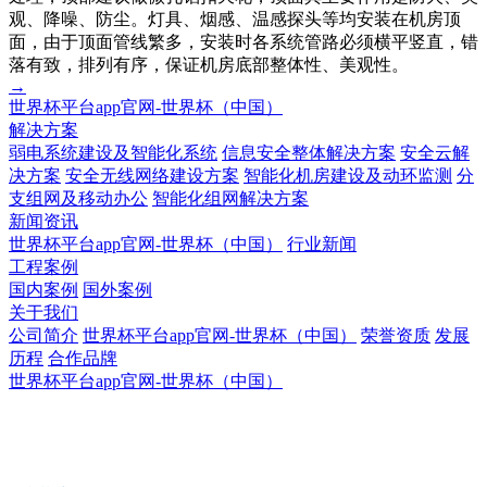
观、降噪、防尘。灯具、烟感、温感探头等均安装在机房顶
面，由于顶面管线繁多，安装时各系统管路必须横平竖直，错
落有致，排列有序，保证机房底部整体性、美观性。
→
世界杯平台app官网-世界杯（中国）
解决方案
弱电系统建设及智能化系统
信息安全整体解决方案
安全云解
决方案
安全无线网络建设方案
智能化机房建设及动环监测
分
支组网及移动办公
智能化组网解决方案
新闻资讯
世界杯平台app官网-世界杯（中国）
行业新闻
工程案例
国内案例
国外案例
关于我们
公司简介
世界杯平台app官网-世界杯（中国）
荣誉资质
发展
历程
合作品牌
世界杯平台app官网-世界杯（中国）
世界杯平台app官网-世界杯（中国）