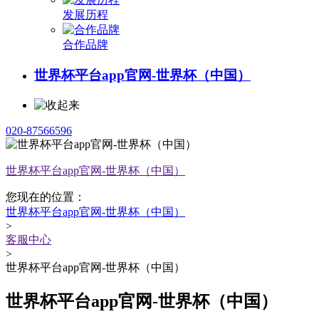
发展历程
合作品牌
世界杯平台app官网-世界杯（中国）
020-87566596
世界杯平台app官网-世界杯（中国）
您现在的位置：
世界杯平台app官网-世界杯（中国）
>
客服中心
>
世界杯平台app官网-世界杯（中国）
世界杯平台app官网-世界杯（中国）