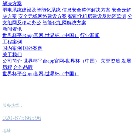
解决方案
弱电系统建设及智能化系统
信息安全整体解决方案
安全云解
决方案
安全无线网络建设方案
智能化机房建设及动环监测
分
支组网及移动办公
智能化组网解决方案
新闻资讯
世界杯平台app官网-世界杯（中国）
行业新闻
工程案例
国内案例
国外案例
关于我们
公司简介
世界杯平台app官网-世界杯（中国）
荣誉资质
发展
历程
合作品牌
世界杯平台app官网-世界杯（中国）
世界杯平台app官网-世界杯（中国）
服务热线：
020-87566596
地址：