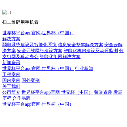
扫二维码用手机看
世界杯平台app官网-世界杯（中国）
解决方案
弱电系统建设及智能化系统
信息安全整体解决方案
安全云解
决方案
安全无线网络建设方案
智能化机房建设及动环监测
分
支组网及移动办公
智能化组网解决方案
新闻资讯
世界杯平台app官网-世界杯（中国）
行业新闻
工程案例
国内案例
国外案例
关于我们
公司简介
世界杯平台app官网-世界杯（中国）
荣誉资质
发展
历程
合作品牌
世界杯平台app官网-世界杯（中国）
世界杯平台app官网-世界杯（中国）