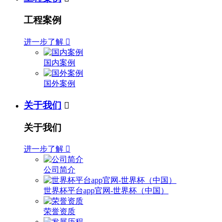
工程案例
进一步了解

国内案例
国外案例
关于我们

关于我们
进一步了解

公司简介
世界杯平台app官网-世界杯（中国）
荣誉资质