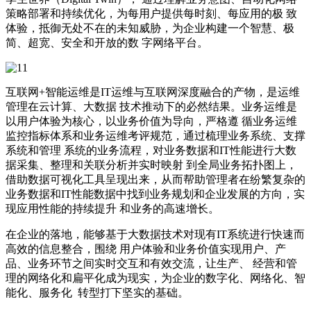
策略部署和持续优化，为每用户提供每时刻、每应用的极 致
体验，抵御无处不在的未知威胁，为企业构建一个智慧、极
简、超宽、安全和开放的数 字网络平台。
互联网+智能运维是IT运维与互联网深度融合的产物，是运维
管理在云计算、大数据 技术推动下的必然结果。业务运维是
以用户体验为核心，以业务价值为导向，严格遵 循业务运维
监控指标体系和业务运维考评规范，通过梳理业务系统、支撑
系统和管理 系统的业务流程，对业务数据和IT性能进行大数
据采集、整理和关联分析并实时映射 到全局业务拓扑图上，
借助数据可视化工具呈现出来，从而帮助管理者在纷繁复杂的
业务数据和IT性能数据中找到业务规划和企业发展的方向，实
现应用性能的持续提升 和业务的高速增长。
在企业的落地，能够基于大数据技术对现有IT系统进行快速而
高效的信息整合，围绕 用户体验和业务价值实现用户、产
品、业务环节之间实时交互和有效交流，让生产、 经营和管
理的网络化和扁平化成为现实，为企业的数字化、网络化、智
能化、服务化 转型打下坚实的基础。