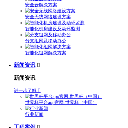
安全云解决方案
安全无线网络建设方案
智能化机房建设及动环监测
分支组网及移动办公
智能化组网解决方案
新闻资讯

新闻资讯
进一步了解

世界杯平台app官网-世界杯（中国）
行业新闻
工程案例
